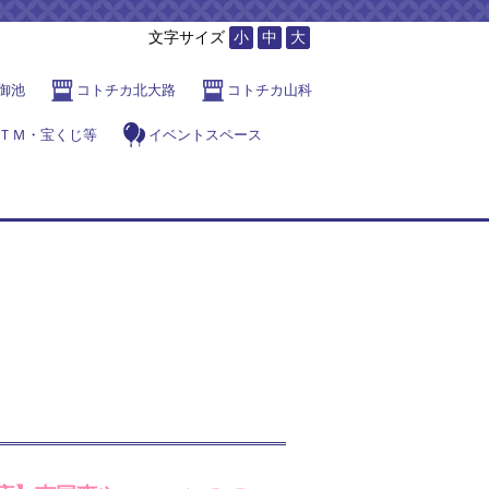
文字サイズ
小
中
大
御池
コトチカ北大路
コトチカ山科
ＴＭ・宝くじ等
イベントスペース