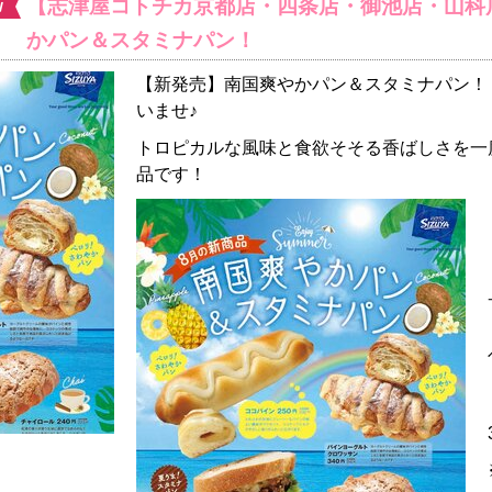
【志津屋コトチカ京都店・四条店・御池店・山科
かパン＆スタミナパン！
【新発売】南国爽やかパン＆スタミナパン！
いませ♪
トロピカルな風味と食欲そそる香ばしさを一
品です！