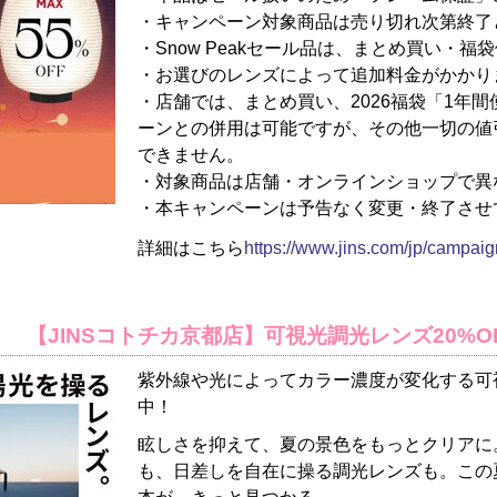
・キャンペーン対象商品は売り切れ次第終了
・Snow Peakセール品は、まとめ買い・
・お選びのレンズによって追加料金がかかり
・店舗では、まとめ買い、2026福袋「1年
ーンとの併用は可能ですが、その他一切の値
できません。
・対象商品は店舗・オンラインショップで異
・本キャンペーンは予告なく変更・終了させ
詳細はこちら
https://www.jins.com/jp/campaig
【JINSコトチカ京都店】可視光調光レンズ20%O
紫外線や光によってカラー濃度が変化する可視
中！
眩しさを抑えて、夏の景色をもっとクリアに
も、日差しを自在に操る調光レンズも。この