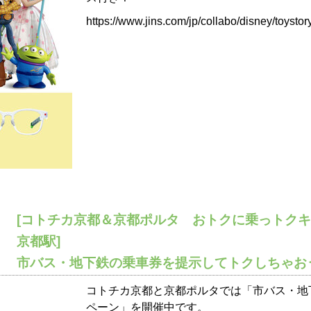
https://www.jins.com/jp/collabo/disney/toystor
[コトチカ京都＆京都ポルタ おトクに乗っトク
京都駅]
市バス・地下鉄の乗車券を提示してトクしちゃお
コトチカ京都と京都ポルタでは「市バス・地
ペーン」を開催中です。