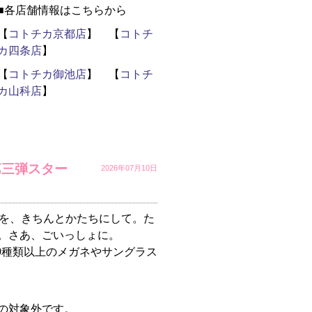
■各店舗情報はこちらから
【
コトチカ京都店
】 【
コトチ
カ四条店
】
【
コトチカ御池店
】 【
コトチ
カ山科店
】
 第三弾スター
2026年07月10日
うを、きちんとかたちにして。た
。さあ、ごいっしょに。
中！100種類以上のメガネやサングラス
の対象外です。