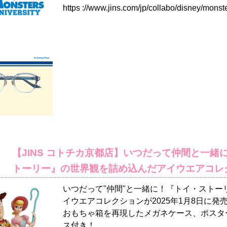
https ://www.jins.com/jp/collabo/disney/monste
【JINS コトチカ京都店】いつだって仲間と一緒
トーリー』の世界観を詰め込んだアイウエアコレ
いつだって"仲間"と一緒に！『トイ・ストー
イウエアコレクションが2025年1月8日に発
おもちゃ箱を再現したメガネケース、ポスタ
ス付き！