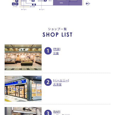
[惣菜]
豆藤
[ベーカリー]
志津屋
[BAR]